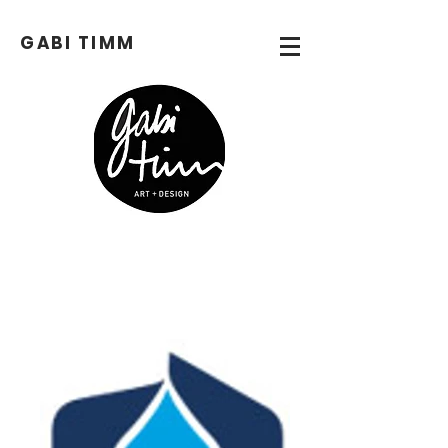
GABI
TIMM